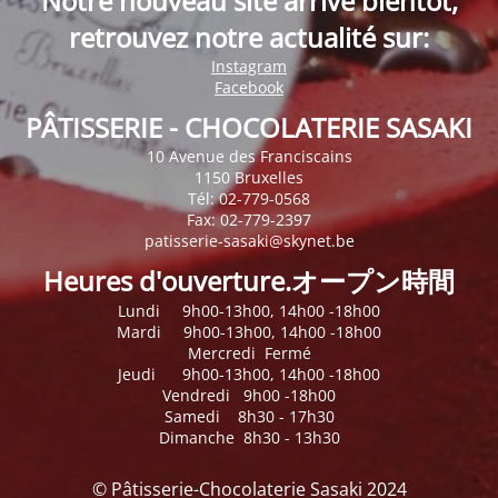
Notre nouveau site arrive bientôt,
retrouvez notre actualité sur:
Instagram
Facebook
PÂTISSERIE - CHOCOLATERIE SASAKI
10 Avenue des Franciscains
1150 Bruxelles
Tél: 02-779-0568
Fax: 02-779-2397
patisserie-sasaki@skynet.be
Heures d'ouverture.オープン時間
Lundi 9h00-13h00, 14h00 -18h00
Mardi 9h00-13h00, 14h00 -18h00
Mercredi Fermé
Jeudi 9h00-13h00, 14h00 -18h00
Vendredi 9h00 -18h00
Samedi 8h30 - 17h30
Dimanche 8h30 - 13h30
© Pâtisserie-Chocolaterie Sasaki 2024