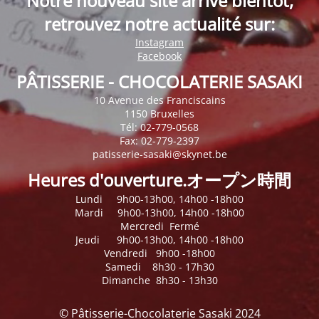
Notre nouveau site arrive bientôt,
retrouvez notre actualité sur:
Instagram
Facebook
PÂTISSERIE - CHOCOLATERIE SASAKI
10 Avenue des Franciscains
1150 Bruxelles
Tél: 02-779-0568
Fax: 02-779-2397
patisserie-sasaki@skynet.be
Heures d'ouverture.オープン時間
Lundi 9h00-13h00, 14h00 -18h00
Mardi 9h00-13h00, 14h00 -18h00
Mercredi Fermé
Jeudi 9h00-13h00, 14h00 -18h00
Vendredi 9h00 -18h00
Samedi 8h30 - 17h30
Dimanche 8h30 - 13h30
© Pâtisserie-Chocolaterie Sasaki 2024