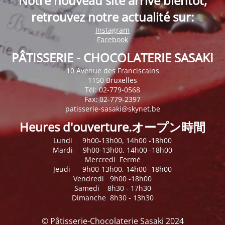
Notre nouveau site arrive bientôt,
retrouvez notre actualité sur:
Instagram
Facebook
PÂTISSERIE - CHOCOLATERIE SASAKI
10 Avenue des Franciscains
1150 Bruxelles
Tél: 02-779-0568
Fax: 02-779-2397
patisserie-sasaki@skynet.be
Heures d'ouverture.オープン時間
Lundi 9h00-13h00, 14h00 -18h00
Mardi 9h00-13h00, 14h00 -18h00
Mercredi Fermé
Jeudi 9h00-13h00, 14h00 -18h00
Vendredi 9h00 -18h00
Samedi 8h30 - 17h30
Dimanche 8h30 - 13h30
© Pâtisserie-Chocolaterie Sasaki 2024